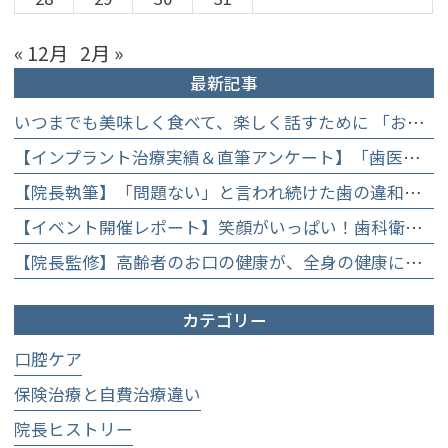
« 12月
2月 »
最新記事
いつまでも美味しく食べて、楽しく話すために 「お口からはじめる健康長寿教室」を開催します
【インプラント治療実績＆直筆アンケート】「歯医者が怖かった」トラウマを乗り越えて。70歳・介護士女性が手に入れた「晴れ晴れとした笑顔」と人生を支える噛み合わせ】
【院長執筆】「問題ない」と言われ続けた歯の違和感……60代女性が「80歳で20本の自前の歯」を守るために選んだ精密総合治療の全貌
【イベント開催レポート】笑顔がいっぱい！歯科衛生士×管理栄養士がお届けする「親子で楽しむむし歯になりにくいお菓子作り体験」】
【院長監修】高齢者のお口の健康が、全身の健康につながる理由。生涯おいしく食べるための「口内環境検査」とオーダーメイド予防】
カテゴリー
口腔ケア
保険治療と自費治療違い
院長ヒストリー