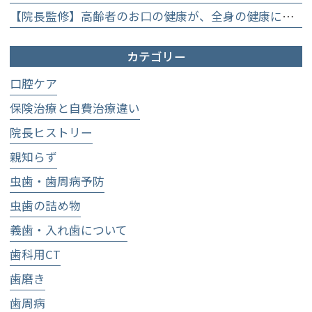
【院長監修】高齢者のお口の健康が、全身の健康につながる理由。生涯おいしく食べるための「口内環境検査」とオーダーメイド予防】
カテゴリー
口腔ケア
保険治療と自費治療違い
院長ヒストリー
親知らず
虫歯・歯周病予防
虫歯の詰め物
義歯・入れ歯について
歯科用CT
歯磨き
歯周病