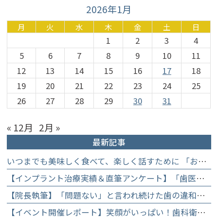
2026年1月
月
火
水
木
金
土
日
1
2
3
4
5
6
7
8
9
10
11
12
13
14
15
16
17
18
19
20
21
22
23
24
25
26
27
28
29
30
31
« 12月
2月 »
最新記事
いつまでも美味しく食べて、楽しく話すために 「お口からはじめる健康長寿教室」を開催します
【インプラント治療実績＆直筆アンケート】「歯医者が怖かった」トラウマを乗り越えて。70歳・介護士女性が手に入れた「晴れ晴れとした笑顔」と人生を支える噛み合わせ】
【院長執筆】「問題ない」と言われ続けた歯の違和感……60代女性が「80歳で20本の自前の歯」を守るために選んだ精密総合治療の全貌
【イベント開催レポート】笑顔がいっぱい！歯科衛生士×管理栄養士がお届けする「親子で楽しむむし歯になりにくいお菓子作り体験」】