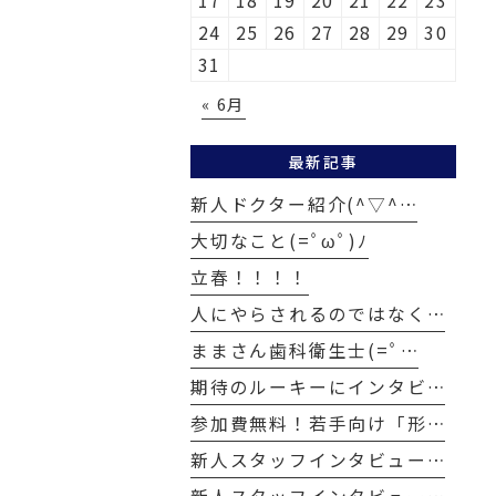
17
18
19
20
21
22
23
24
25
26
27
28
29
30
31
« 6月
最新記事
新人ドクター紹介(^▽^…
大切なこと(=ﾟωﾟ)ﾉ
立春！！！！
人にやらされるのではなく…
ままさん歯科衛生士(=ﾟ…
期待のルーキーにインタビ…
参加費無料！若手向け「形…
新人スタッフインタビュー…