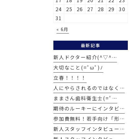
17
18
19
20
21
22
23
24
25
26
27
28
29
30
31
« 6月
最新記事
新人ドクター紹介(^▽^…
大切なこと(=ﾟωﾟ)ﾉ
立春！！！！
人にやらされるのではなく…
ままさん歯科衛生士(=ﾟ…
期待のルーキーにインタビ…
参加費無料！若手向け「形…
新人スタッフインタビュー…