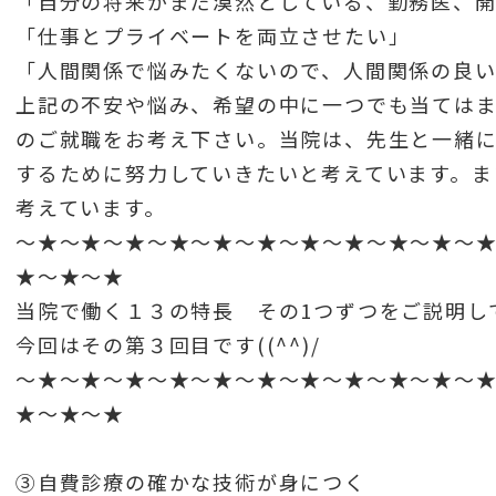
「自分の将来がまだ漠然としている、勤務医、
「仕事とプライベートを両立させたい」
「人間関係で悩みたくないので、人間関係の良
上記の不安や悩み、希望の中に一つでも当ては
のご就職をお考え下さい。当院は、先生と一緒
するために努力していきたいと考えています。ま
考えています。
～★～★～★～★～★～★～★～★～★～★～
★～★～★
当院で働く１３の特長 その1つずつをご説明し
今回はその第３回目です((^^)/
～★～★～★～★～★～★～★～★～★～★～
★～★～★
③自費診療の確かな技術が身につく