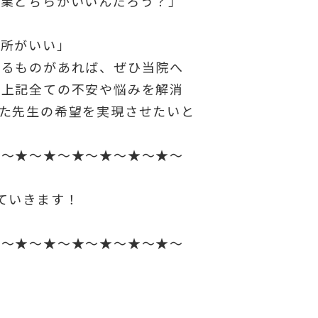
開業どちらがいいんだろう？」
い所がいい」
まるものがあれば、ぜひ当院へ
に上記全ての不安や悩みを解消
た先生の希望を実現させたいと
★～★～★～★～★～★～★～
ていきます！
★～★～★～★～★～★～★～