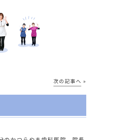
次の記事へ
»
！
分のかつらやま歯科医院 院長