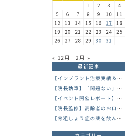
1
2
3
4
5
6
7
8
9
10
11
12
13
14
15
16
17
18
19
20
21
22
23
24
25
26
27
28
29
30
31
« 12月
2月 »
最新記事
【インプラント治療実績＆直筆アンケート】「歯医者が怖かった」トラウマを乗り越えて。70歳・介護士女性が手に入れた「晴れ晴れとした笑顔」と人生を支える噛み合わせ】
【院長執筆】「問題ない」と言われ続けた歯の違和感……60代女性が「80歳で20本の自前の歯」を守るために選んだ精密総合治療の全貌
【イベント開催レポート】笑顔がいっぱい！歯科衛生士×管理栄養士がお届けする「親子で楽しむむし歯になりにくいお菓子作り体験」】
【院長監修】高齢者のお口の健康が、全身の健康につながる理由。生涯おいしく食べるための「口内環境検査」とオーダーメイド予防】
【骨粗しょう症の薬を飲んでいても抜歯はできる？】顎骨壊死を防ぐために大切な口腔管理について
カテゴリー