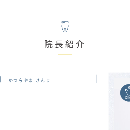
院長紹介
司
かつらやま けんじ
市