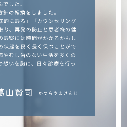
んでした。
方針の転換をしました。
底的に診る」「カウンセリング
取り、再発の防止と患者様の健
の診察には時間がかかるかもし
の状態を良く長く保つことがで
病やむし歯のない生活を多くの
の想いを胸に、日々診療を行っ
葛山賢司
かつらやまけんじ