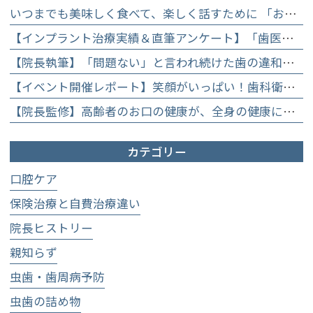
いつまでも美味しく食べて、楽しく話すために 「お口からはじめる健康長寿教室」を開催します
【インプラント治療実績＆直筆アンケート】「歯医者が怖かった」トラウマを乗り越えて。70歳・介護士女性が手に入れた「晴れ晴れとした笑顔」と人生を支える噛み合わせ】
【院長執筆】「問題ない」と言われ続けた歯の違和感……60代女性が「80歳で20本の自前の歯」を守るために選んだ精密総合治療の全貌
【イベント開催レポート】笑顔がいっぱい！歯科衛生士×管理栄養士がお届けする「親子で楽しむむし歯になりにくいお菓子作り体験」】
【院長監修】高齢者のお口の健康が、全身の健康につながる理由。生涯おいしく食べるための「口内環境検査」とオーダーメイド予防】
カテゴリー
口腔ケア
保険治療と自費治療違い
院長ヒストリー
親知らず
虫歯・歯周病予防
虫歯の詰め物