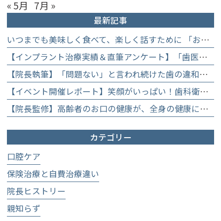
« 5月
7月 »
最新記事
いつまでも美味しく食べて、楽しく話すために 「お口からはじめる健康長寿教室」を開催します
【インプラント治療実績＆直筆アンケート】「歯医者が怖かった」トラウマを乗り越えて。70歳・介護士女性が手に入れた「晴れ晴れとした笑顔」と人生を支える噛み合わせ】
【院長執筆】「問題ない」と言われ続けた歯の違和感……60代女性が「80歳で20本の自前の歯」を守るために選んだ精密総合治療の全貌
【イベント開催レポート】笑顔がいっぱい！歯科衛生士×管理栄養士がお届けする「親子で楽しむむし歯になりにくいお菓子作り体験」】
【院長監修】高齢者のお口の健康が、全身の健康につながる理由。生涯おいしく食べるための「口内環境検査」とオーダーメイド予防】
カテゴリー
口腔ケア
保険治療と自費治療違い
院長ヒストリー
親知らず