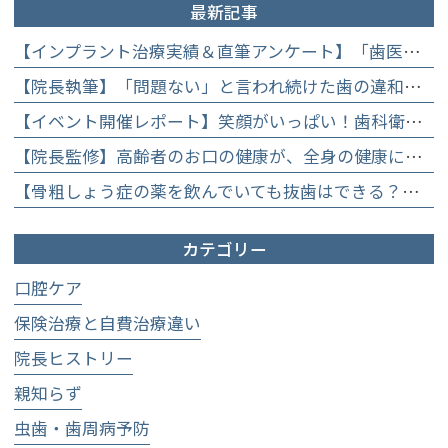
最新記事
【インプラント治療実績＆直筆アンケート】「歯医者が怖かった」トラウマを乗り越えて。70歳・介護士女性が手に入れた「晴れ晴れとした笑顔」と人生を支える噛み合わせ】
【院長執筆】「問題ない」と言われ続けた歯の違和感……60代女性が「80歳で20本の自前の歯」を守るために選んだ精密総合治療の全貌
【イベント開催レポート】笑顔がいっぱい！歯科衛生士×管理栄養士がお届けする「親子で楽しむむし歯になりにくいお菓子作り体験」】
【院長監修】高齢者のお口の健康が、全身の健康につながる理由。生涯おいしく食べるための「口内環境検査」とオーダーメイド予防】
【骨粗しょう症の薬を飲んでいても抜歯はできる？】顎骨壊死を防ぐために大切な口腔管理について
カテゴリー
口腔ケア
保険治療と自費治療違い
院長ヒストリー
親知らず
虫歯・歯周病予防