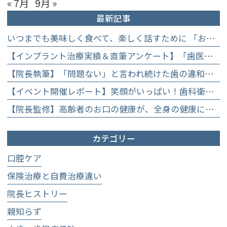
« 7月
9月 »
最新記事
いつまでも美味しく食べて、楽しく話すために 「お口からはじめる健康長寿教室」を開催します
【インプラント治療実績＆直筆アンケート】「歯医者が怖かった」トラウマを乗り越えて。70歳・介護士女性が手に入れた「晴れ晴れとした笑顔」と人生を支える噛み合わせ】
【院長執筆】「問題ない」と言われ続けた歯の違和感……60代女性が「80歳で20本の自前の歯」を守るために選んだ精密総合治療の全貌
【イベント開催レポート】笑顔がいっぱい！歯科衛生士×管理栄養士がお届けする「親子で楽しむむし歯になりにくいお菓子作り体験」】
【院長監修】高齢者のお口の健康が、全身の健康につながる理由。生涯おいしく食べるための「口内環境検査」とオーダーメイド予防】
カテゴリー
口腔ケア
保険治療と自費治療違い
院長ヒストリー
親知らず