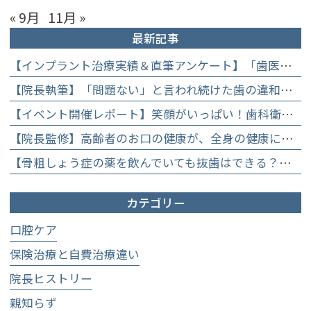
« 9月
11月 »
最新記事
【インプラント治療実績＆直筆アンケート】「歯医者が怖かった」トラウマを乗り越えて。70歳・介護士女性が手に入れた「晴れ晴れとした笑顔」と人生を支える噛み合わせ】
【院長執筆】「問題ない」と言われ続けた歯の違和感……60代女性が「80歳で20本の自前の歯」を守るために選んだ精密総合治療の全貌
【イベント開催レポート】笑顔がいっぱい！歯科衛生士×管理栄養士がお届けする「親子で楽しむむし歯になりにくいお菓子作り体験」】
【院長監修】高齢者のお口の健康が、全身の健康につながる理由。生涯おいしく食べるための「口内環境検査」とオーダーメイド予防】
【骨粗しょう症の薬を飲んでいても抜歯はできる？】顎骨壊死を防ぐために大切な口腔管理について
カテゴリー
口腔ケア
保険治療と自費治療違い
院長ヒストリー
親知らず