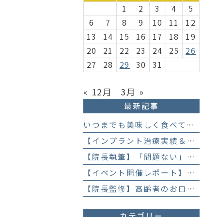
1
2
3
4
5
6
7
8
9
10
11
12
13
14
15
16
17
18
19
20
21
22
23
24
25
26
27
28
29
30
31
« 12月
3月 »
最新記事
いつまでも美味しく食べて、楽しく話すために 「お口からはじめる健康長寿教室」を開催します
【インプラント治療実績＆直筆アンケート】「歯医者が怖かった」トラウマを乗り越えて。70歳・介護士女性が手に入れた「晴れ晴れとした笑顔」と人生を支える噛み合わせ】
【院長執筆】「問題ない」と言われ続けた歯の違和感……60代女性が「80歳で20本の自前の歯」を守るために選んだ精密総合治療の全貌
【イベント開催レポート】笑顔がいっぱい！歯科衛生士×管理栄養士がお届けする「親子で楽しむむし歯になりにくいお菓子作り体験」】
【院長監修】高齢者のお口の健康が、全身の健康につながる理由。生涯おいしく食べるための「口内環境検査」とオーダーメイド予防】
カテゴリー