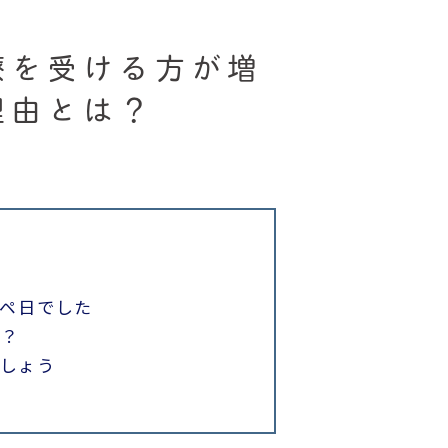
療を受ける方が増
理由とは？
オペ日でした
の？
しょう