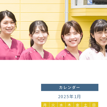
カレンダー
2025年1月
月
火
水
木
金
土
日