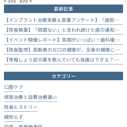
« 5月
8月 »
最新記事
【インプラント治療実績＆直筆アンケート】「歯医者が怖かった」トラウマを乗り越えて。70歳・介護士女性が手に入れた「晴れ晴れとした笑顔」と人生を支える噛み合わせ】
【院長執筆】「問題ない」と言われ続けた歯の違和感……60代女性が「80歳で20本の自前の歯」を守るために選んだ精密総合治療の全貌
【イベント開催レポート】笑顔がいっぱい！歯科衛生士×管理栄養士がお届けする「親子で楽しむむし歯になりにくいお菓子作り体験」】
【院長監修】高齢者のお口の健康が、全身の健康につながる理由。生涯おいしく食べるための「口内環境検査」とオーダーメイド予防】
【骨粗しょう症の薬を飲んでいても抜歯はできる？】顎骨壊死を防ぐために大切な口腔管理について
カテゴリー
口腔ケア
保険治療と自費治療違い
院長ヒストリー
親知らず
虫歯・歯周病予防