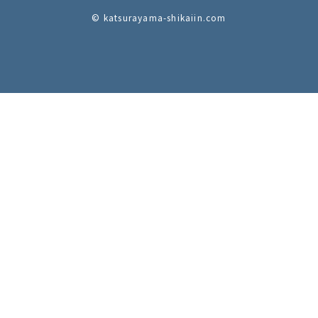
© katsurayama-shikaiin.com