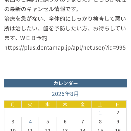
の最新のキャンセル情報です。
治療を急がない、全体的にしっかり検査して悪い
所は治したい、歯を予防したい方、お待ちしてい
ます。WＥＢ予約
https://plus.dentamap.jp/apl/netuser/?id=995
カレンダー
2026年8月
月
火
水
木
金
土
日
1
2
3
4
5
6
7
8
9
10
11
12
13
14
15
16