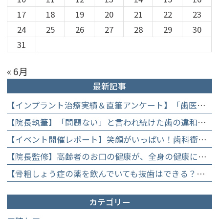
17
18
19
20
21
22
23
24
25
26
27
28
29
30
31
« 6月
最新記事
【インプラント治療実績＆直筆アンケート】「歯医者が怖かった」トラウマを乗り越えて。70歳・介護士女性が手に入れた「晴れ晴れとした笑顔」と人生を支える噛み合わせ】
【院長執筆】「問題ない」と言われ続けた歯の違和感……60代女性が「80歳で20本の自前の歯」を守るために選んだ精密総合治療の全貌
【イベント開催レポート】笑顔がいっぱい！歯科衛生士×管理栄養士がお届けする「親子で楽しむむし歯になりにくいお菓子作り体験」】
【院長監修】高齢者のお口の健康が、全身の健康につながる理由。生涯おいしく食べるための「口内環境検査」とオーダーメイド予防】
【骨粗しょう症の薬を飲んでいても抜歯はできる？】顎骨壊死を防ぐために大切な口腔管理について
カテゴリー