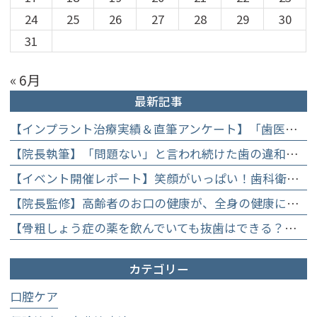
24
25
26
27
28
29
30
31
« 6月
最新記事
【インプラント治療実績＆直筆アンケート】「歯医者が怖かった」トラウマを乗り越えて。70歳・介護士女性が手に入れた「晴れ晴れとした笑顔」と人生を支える噛み合わせ】
【院長執筆】「問題ない」と言われ続けた歯の違和感……60代女性が「80歳で20本の自前の歯」を守るために選んだ精密総合治療の全貌
【イベント開催レポート】笑顔がいっぱい！歯科衛生士×管理栄養士がお届けする「親子で楽しむむし歯になりにくいお菓子作り体験」】
【院長監修】高齢者のお口の健康が、全身の健康につながる理由。生涯おいしく食べるための「口内環境検査」とオーダーメイド予防】
【骨粗しょう症の薬を飲んでいても抜歯はできる？】顎骨壊死を防ぐために大切な口腔管理について
カテゴリー
口腔ケア