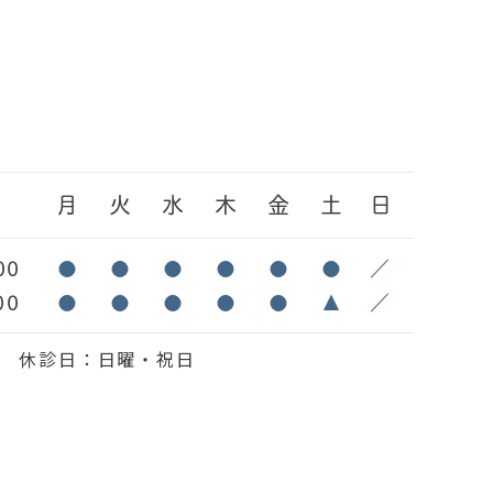
間
月
火
水
木
金
土
日
00
●
●
●
●
●
●
／
00
●
●
●
●
●
▲
／
6:30 休診日：日曜・祝日