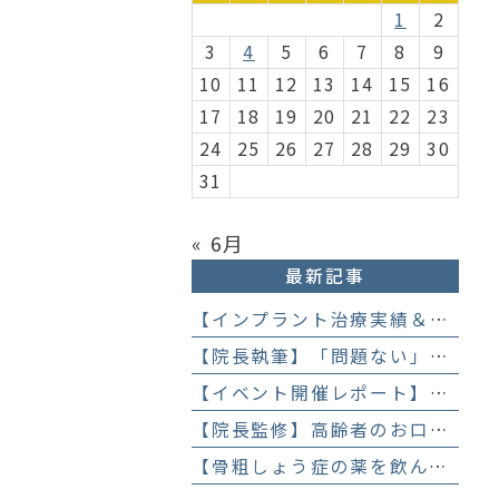
1
2
3
4
5
6
7
8
9
10
11
12
13
14
15
16
17
18
19
20
21
22
23
24
25
26
27
28
29
30
31
« 6月
最新記事
【インプラント治療実績＆直筆アンケート】「歯医者が怖かった」トラウマを乗り越えて。70歳・介護士女性が手に入れた「晴れ晴れとした笑顔」と人生を支える噛み合わせ】
【院長執筆】「問題ない」と言われ続けた歯の違和感……60代女性が「80歳で20本の自前の歯」を守るために選んだ精密総合治療の全貌
【イベント開催レポート】笑顔がいっぱい！歯科衛生士×管理栄養士がお届けする「親子で楽しむむし歯になりにくいお菓子作り体験」】
【院長監修】高齢者のお口の健康が、全身の健康につながる理由。生涯おいしく食べるための「口内環境検査」とオーダーメイド予防】
【骨粗しょう症の薬を飲んでいても抜歯はできる？】顎骨壊死を防ぐために大切な口腔管理について