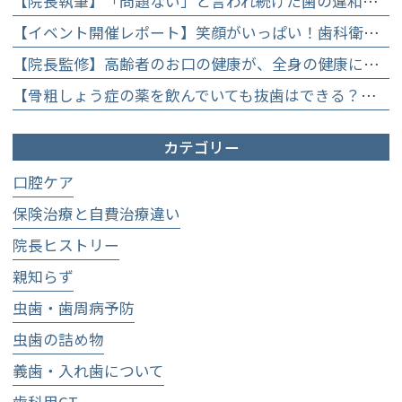
【院長執筆】「問題ない」と言われ続けた歯の違和感……60代女性が「80歳で20本の自前の歯」を守るために選んだ精密総合治療の全貌
【イベント開催レポート】笑顔がいっぱい！歯科衛生士×管理栄養士がお届けする「親子で楽しむむし歯になりにくいお菓子作り体験」】
【院長監修】高齢者のお口の健康が、全身の健康につながる理由。生涯おいしく食べるための「口内環境検査」とオーダーメイド予防】
【骨粗しょう症の薬を飲んでいても抜歯はできる？】顎骨壊死を防ぐために大切な口腔管理について
カテゴリー
口腔ケア
保険治療と自費治療違い
院長ヒストリー
親知らず
虫歯・歯周病予防
虫歯の詰め物
義歯・入れ歯について
歯科用CT