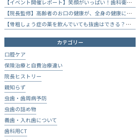
【イベント開催レポート】笑顔がいっぱい！歯科衛生士×管理栄養士がお届けする「親子で楽しむむし歯になりにくいお菓子作り体験」】
【院長監修】高齢者のお口の健康が、全身の健康につながる理由。生涯おいしく食べるための「口内環境検査」とオーダーメイド予防】
【骨粗しょう症の薬を飲んでいても抜歯はできる？】顎骨壊死を防ぐために大切な口腔管理について
カテゴリー
口腔ケア
保険治療と自費治療違い
院長ヒストリー
親知らず
虫歯・歯周病予防
虫歯の詰め物
義歯・入れ歯について
歯科用CT