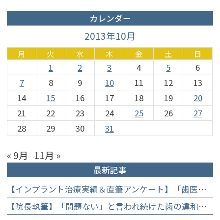
カレンダー
2013年10月
月
火
水
木
金
土
日
1
2
3
4
5
6
7
8
9
10
11
12
13
14
15
16
17
18
19
20
21
22
23
24
25
26
27
28
29
30
31
« 9月
11月 »
最新記事
【インプラント治療実績＆直筆アンケート】「歯医者が怖かった」トラウマを乗り越えて。70歳・介護士女性が手に入れた「晴れ晴れとした笑顔」と人生を支える噛み合わせ】
【院長執筆】「問題ない」と言われ続けた歯の違和感……60代女性が「80歳で20本の自前の歯」を守るために選んだ精密総合治療の全貌