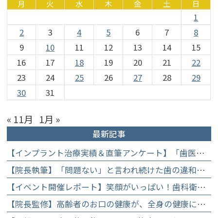
月
火
水
木
金
土
日
1
2
3
4
5
6
7
8
9
10
11
12
13
14
15
16
17
18
19
20
21
22
23
24
25
26
27
28
29
30
31
« 11月
1月 »
最新記事
【インプラント治療実績＆直筆アンケート】「歯医者が怖かった」トラウマを乗り越えて。70歳・介護士女性が手に入れた「晴れ晴れとした笑顔」と人生を支える噛み合わせ】
【院長執筆】「問題ない」と言われ続けた歯の違和感……60代女性が「80歳で20本の自前の歯」を守るために選んだ精密総合治療の全貌
【イベント開催レポート】笑顔がいっぱい！歯科衛生士×管理栄養士がお届けする「親子で楽しむむし歯になりにくいお菓子作り体験」】
【院長監修】高齢者のお口の健康が、全身の健康につながる理由。生涯おいしく食べるための「口内環境検査」とオーダーメイド予防】