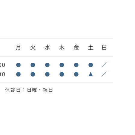
間
月
火
水
木
金
土
日
00
●
●
●
●
●
●
／
00
●
●
●
●
●
▲
／
6:30 休診日：日曜・祝日