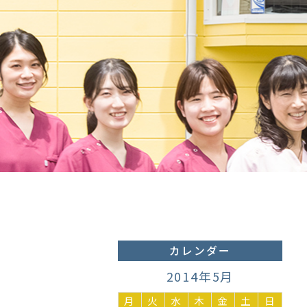
カレンダー
2014年5月
月
火
水
木
金
土
日