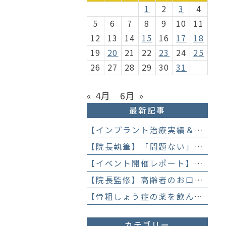
1
2
3
4
5
6
7
8
9
10
11
12
13
14
15
16
17
18
19
20
21
22
23
24
25
26
27
28
29
30
31
« 4月
6月 »
最新記事
【インプラント治療実績＆直筆アンケート】「歯医者が怖かった」トラウマを乗り越えて。70歳・介護士女性が手に入れた「晴れ晴れとした笑顔」と人生を支える噛み合わせ】
【院長執筆】「問題ない」と言われ続けた歯の違和感……60代女性が「80歳で20本の自前の歯」を守るために選んだ精密総合治療の全貌
【イベント開催レポート】笑顔がいっぱい！歯科衛生士×管理栄養士がお届けする「親子で楽しむむし歯になりにくいお菓子作り体験」】
【院長監修】高齢者のお口の健康が、全身の健康につながる理由。生涯おいしく食べるための「口内環境検査」とオーダーメイド予防】
【骨粗しょう症の薬を飲んでいても抜歯はできる？】顎骨壊死を防ぐために大切な口腔管理について
カテゴリー