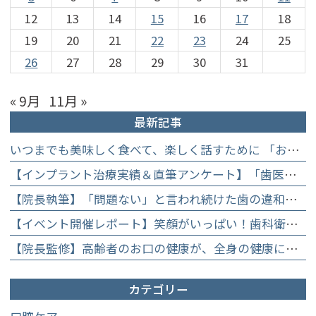
12
13
14
15
16
17
18
19
20
21
22
23
24
25
26
27
28
29
30
31
« 9月
11月 »
最新記事
いつまでも美味しく食べて、楽しく話すために 「お口からはじめる健康長寿教室」を開催します
【インプラント治療実績＆直筆アンケート】「歯医者が怖かった」トラウマを乗り越えて。70歳・介護士女性が手に入れた「晴れ晴れとした笑顔」と人生を支える噛み合わせ】
【院長執筆】「問題ない」と言われ続けた歯の違和感……60代女性が「80歳で20本の自前の歯」を守るために選んだ精密総合治療の全貌
【イベント開催レポート】笑顔がいっぱい！歯科衛生士×管理栄養士がお届けする「親子で楽しむむし歯になりにくいお菓子作り体験」】
【院長監修】高齢者のお口の健康が、全身の健康につながる理由。生涯おいしく食べるための「口内環境検査」とオーダーメイド予防】
カテゴリー