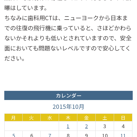
曝はしています。
ちなみに歯科用CTは、ニューヨークから日本ま
での往復の飛行機に乗っていると、さほどかわら
ないかそれよりも低いとされていますので、安全
面においても問題ないレベルですので安心してく
ださい。
カレンダー
2015年10月
月
火
水
木
金
土
日
1
2
3
4
5
6
7
8
9
10
11