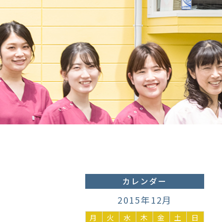
カレンダー
2015年12月
月
火
水
木
金
土
日