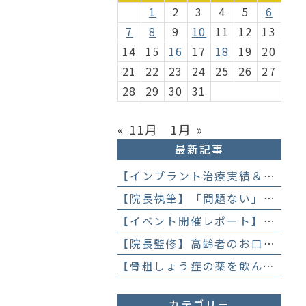
1
2
3
4
5
6
7
8
9
10
11
12
13
14
15
16
17
18
19
20
21
22
23
24
25
26
27
28
29
30
31
« 11月
1月 »
最新記事
【インプラント治療実績＆直筆アンケート】「歯医者が怖かった」トラウマを乗り越えて。70歳・介護士女性が手に入れた「晴れ晴れとした笑顔」と人生を支える噛み合わせ】
【院長執筆】「問題ない」と言われ続けた歯の違和感……60代女性が「80歳で20本の自前の歯」を守るために選んだ精密総合治療の全貌
【イベント開催レポート】笑顔がいっぱい！歯科衛生士×管理栄養士がお届けする「親子で楽しむむし歯になりにくいお菓子作り体験」】
【院長監修】高齢者のお口の健康が、全身の健康につながる理由。生涯おいしく食べるための「口内環境検査」とオーダーメイド予防】
【骨粗しょう症の薬を飲んでいても抜歯はできる？】顎骨壊死を防ぐために大切な口腔管理について
カテゴリー