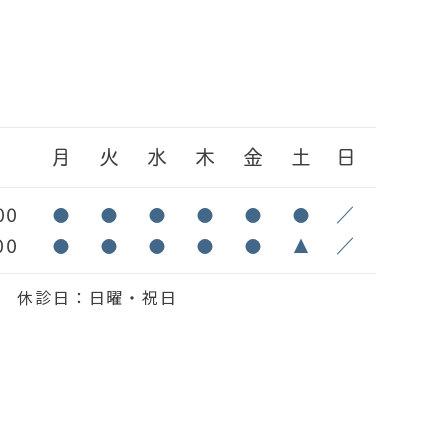
間
月
火
水
木
金
土
日
00
●
●
●
●
●
●
／
00
●
●
●
●
●
▲
／
6:30 休診日：日曜・祝日