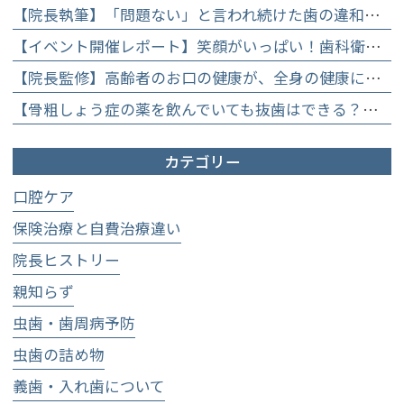
【院長執筆】「問題ない」と言われ続けた歯の違和感……60代女性が「80歳で20本の自前の歯」を守るために選んだ精密総合治療の全貌
【イベント開催レポート】笑顔がいっぱい！歯科衛生士×管理栄養士がお届けする「親子で楽しむむし歯になりにくいお菓子作り体験」】
【院長監修】高齢者のお口の健康が、全身の健康につながる理由。生涯おいしく食べるための「口内環境検査」とオーダーメイド予防】
【骨粗しょう症の薬を飲んでいても抜歯はできる？】顎骨壊死を防ぐために大切な口腔管理について
カテゴリー
口腔ケア
保険治療と自費治療違い
院長ヒストリー
親知らず
虫歯・歯周病予防
虫歯の詰め物
義歯・入れ歯について