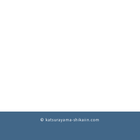
© katsurayama-shikaiin.com