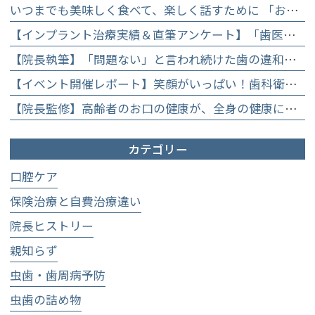
いつまでも美味しく食べて、楽しく話すために 「お口からはじめる健康長寿教室」を開催します
【インプラント治療実績＆直筆アンケート】「歯医者が怖かった」トラウマを乗り越えて。70歳・介護士女性が手に入れた「晴れ晴れとした笑顔」と人生を支える噛み合わせ】
【院長執筆】「問題ない」と言われ続けた歯の違和感……60代女性が「80歳で20本の自前の歯」を守るために選んだ精密総合治療の全貌
【イベント開催レポート】笑顔がいっぱい！歯科衛生士×管理栄養士がお届けする「親子で楽しむむし歯になりにくいお菓子作り体験」】
【院長監修】高齢者のお口の健康が、全身の健康につながる理由。生涯おいしく食べるための「口内環境検査」とオーダーメイド予防】
カテゴリー
口腔ケア
保険治療と自費治療違い
院長ヒストリー
親知らず
虫歯・歯周病予防
虫歯の詰め物