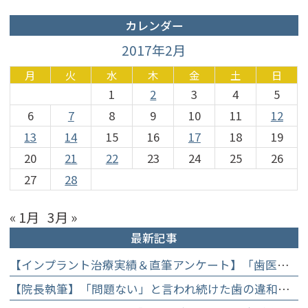
カレンダー
2017年2月
月
火
水
木
金
土
日
1
2
3
4
5
6
7
8
9
10
11
12
13
14
15
16
17
18
19
20
21
22
23
24
25
26
27
28
« 1月
3月 »
最新記事
【インプラント治療実績＆直筆アンケート】「歯医者が怖かった」トラウマを乗り越えて。70歳・介護士女性が手に入れた「晴れ晴れとした笑顔」と人生を支える噛み合わせ】
【院長執筆】「問題ない」と言われ続けた歯の違和感……60代女性が「80歳で20本の自前の歯」を守るために選んだ精密総合治療の全貌