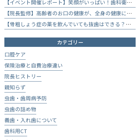
【イベント開催レポート】笑顔がいっぱい！歯科衛生士×管理栄養士がお届けする「親子で楽しむむし歯になりにくいお菓子作り体験」】
【院長監修】高齢者のお口の健康が、全身の健康につながる理由。生涯おいしく食べるための「口内環境検査」とオーダーメイド予防】
【骨粗しょう症の薬を飲んでいても抜歯はできる？】顎骨壊死を防ぐために大切な口腔管理について
カテゴリー
口腔ケア
保険治療と自費治療違い
院長ヒストリー
親知らず
虫歯・歯周病予防
虫歯の詰め物
義歯・入れ歯について
歯科用CT