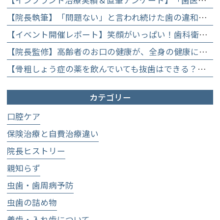
【院長執筆】「問題ない」と言われ続けた歯の違和感……60代女性が「80歳で20本の自前の歯」を守るために選んだ精密総合治療の全貌
【イベント開催レポート】笑顔がいっぱい！歯科衛生士×管理栄養士がお届けする「親子で楽しむむし歯になりにくいお菓子作り体験」】
【院長監修】高齢者のお口の健康が、全身の健康につながる理由。生涯おいしく食べるための「口内環境検査」とオーダーメイド予防】
【骨粗しょう症の薬を飲んでいても抜歯はできる？】顎骨壊死を防ぐために大切な口腔管理について
カテゴリー
口腔ケア
保険治療と自費治療違い
院長ヒストリー
親知らず
虫歯・歯周病予防
虫歯の詰め物
義歯・入れ歯について