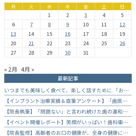
月
火
水
木
金
土
日
1
2
3
4
5
6
7
8
9
10
11
12
13
14
15
16
17
18
19
20
21
22
23
24
25
26
27
28
29
30
31
« 2月
4月 »
最新記事
いつまでも美味しく食べて、楽しく話すために 「お口からはじめる健康長寿教室」を開催します
【インプラント治療実績＆直筆アンケート】「歯医者が怖かった」トラウマを乗り越えて。70歳・介護士女性が手に入れた「晴れ晴れとした笑顔」と人生を支える噛み合わせ】
【院長執筆】「問題ない」と言われ続けた歯の違和感……60代女性が「80歳で20本の自前の歯」を守るために選んだ精密総合治療の全貌
【イベント開催レポート】笑顔がいっぱい！歯科衛生士×管理栄養士がお届けする「親子で楽しむむし歯になりにくいお菓子作り体験」】
【院長監修】高齢者のお口の健康が、全身の健康につながる理由。生涯おいしく食べるための「口内環境検査」とオーダーメイド予防】