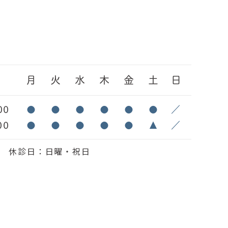
間
月
火
水
木
金
土
日
00
●
●
●
●
●
●
／
00
●
●
●
●
●
▲
／
6:30 休診日：日曜・祝日