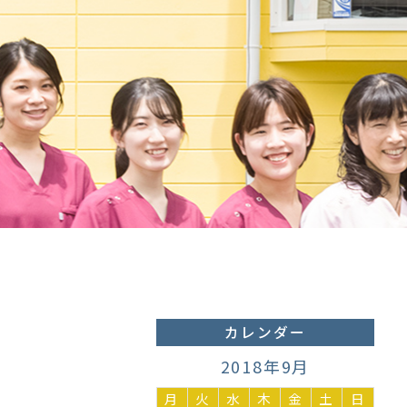
カレンダー
2018年9月
月
火
水
木
金
土
日