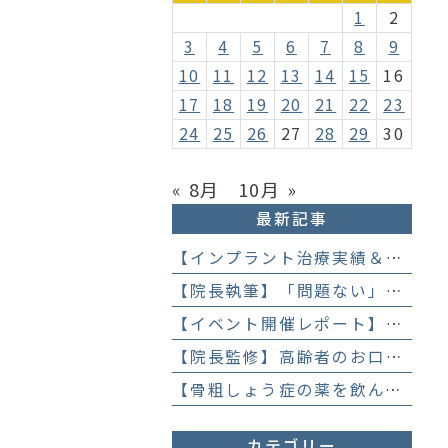
1
2
3
4
5
6
7
8
9
10
11
12
13
14
15
16
17
18
19
20
21
22
23
24
25
26
27
28
29
30
« 8月
10月 »
最新記事
【インプラント治療実績＆直筆アンケート】「歯医者が怖かった」トラウマを乗り越えて。70歳・介護士女性が手に入れた「晴れ晴れとした笑顔」と人生を支える噛み合わせ】
【院長執筆】「問題ない」と言われ続けた歯の違和感……60代女性が「80歳で20本の自前の歯」を守るために選んだ精密総合治療の全貌
【イベント開催レポート】笑顔がいっぱい！歯科衛生士×管理栄養士がお届けする「親子で楽しむむし歯になりにくいお菓子作り体験」】
【院長監修】高齢者のお口の健康が、全身の健康につながる理由。生涯おいしく食べるための「口内環境検査」とオーダーメイド予防】
【骨粗しょう症の薬を飲んでいても抜歯はできる？】顎骨壊死を防ぐために大切な口腔管理について
カテゴリー