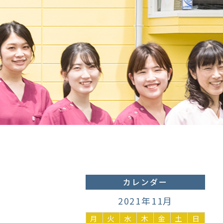
カレンダー
2021年11月
月
火
水
木
金
土
日