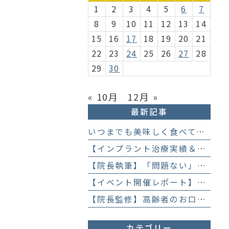
1
2
3
4
5
6
7
8
9
10
11
12
13
14
15
16
17
18
19
20
21
22
23
24
25
26
27
28
29
30
« 10月
12月 »
最新記事
いつまでも美味しく食べて、楽しく話すために 「お口からはじめる健康長寿教室」を開催します
【インプラント治療実績＆直筆アンケート】「歯医者が怖かった」トラウマを乗り越えて。70歳・介護士女性が手に入れた「晴れ晴れとした笑顔」と人生を支える噛み合わせ】
【院長執筆】「問題ない」と言われ続けた歯の違和感……60代女性が「80歳で20本の自前の歯」を守るために選んだ精密総合治療の全貌
【イベント開催レポート】笑顔がいっぱい！歯科衛生士×管理栄養士がお届けする「親子で楽しむむし歯になりにくいお菓子作り体験」】
【院長監修】高齢者のお口の健康が、全身の健康につながる理由。生涯おいしく食べるための「口内環境検査」とオーダーメイド予防】
カテゴリー