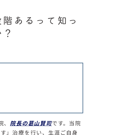
段階あるって知っ
か？
院、
院長の葛山賢司
です。当院
残す」治療を行い、生涯ご自身