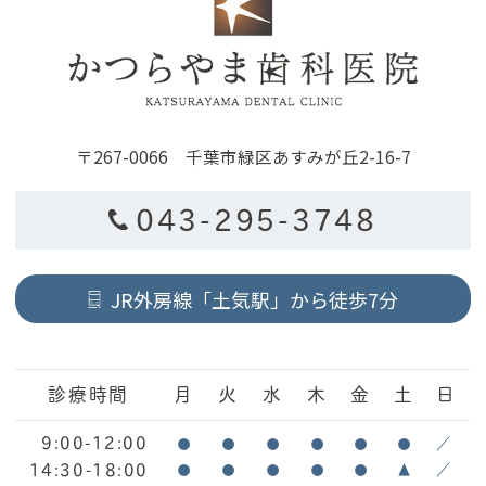
〒267-0066 千葉市緑区あすみが丘2-16-7
043-295-3748
JR外房線「土気駅」から徒歩7分
診療時間
月
火
水
木
金
土
日
9:00-12:00
●
●
●
●
●
●
／
14:30-18:00
●
●
●
●
●
▲
／