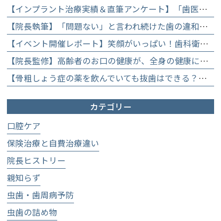
【インプラント治療実績＆直筆アンケート】「歯医者が怖かった」トラウマを乗り越えて。70歳・介護士女性が手に入れた「晴れ晴れとした笑顔」と人生を支える噛み合わせ】
【院長執筆】「問題ない」と言われ続けた歯の違和感……60代女性が「80歳で20本の自前の歯」を守るために選んだ精密総合治療の全貌
【イベント開催レポート】笑顔がいっぱい！歯科衛生士×管理栄養士がお届けする「親子で楽しむむし歯になりにくいお菓子作り体験」】
【院長監修】高齢者のお口の健康が、全身の健康につながる理由。生涯おいしく食べるための「口内環境検査」とオーダーメイド予防】
【骨粗しょう症の薬を飲んでいても抜歯はできる？】顎骨壊死を防ぐために大切な口腔管理について
カテゴリー
口腔ケア
保険治療と自費治療違い
院長ヒストリー
親知らず
虫歯・歯周病予防
虫歯の詰め物