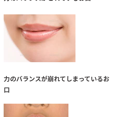
力の
バランス
が崩れてしまっ
て
いるお
口