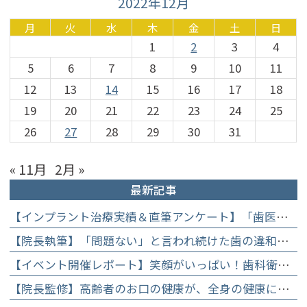
2022年12月
月
火
水
木
金
土
日
1
2
3
4
5
6
7
8
9
10
11
12
13
14
15
16
17
18
19
20
21
22
23
24
25
26
27
28
29
30
31
« 11月
2月 »
最新記事
【インプラント治療実績＆直筆アンケート】「歯医者が怖かった」トラウマを乗り越えて。70歳・介護士女性が手に入れた「晴れ晴れとした笑顔」と人生を支える噛み合わせ】
【院長執筆】「問題ない」と言われ続けた歯の違和感……60代女性が「80歳で20本の自前の歯」を守るために選んだ精密総合治療の全貌
【イベント開催レポート】笑顔がいっぱい！歯科衛生士×管理栄養士がお届けする「親子で楽しむむし歯になりにくいお菓子作り体験」】
【院長監修】高齢者のお口の健康が、全身の健康につながる理由。生涯おいしく食べるための「口内環境検査」とオーダーメイド予防】