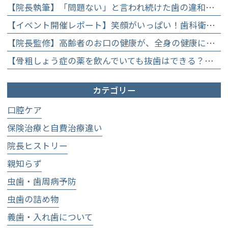
【院長執筆】「問題ない」と言われ続けた歯の違和感……60代女性が「80歳で20本の自前の歯」を守るために選んだ精密総合治療の全貌
【イベント開催レポート】笑顔がいっぱい！歯科衛生士×管理栄養士がお届けする「親子で楽しむむし歯になりにくいお菓子作り体験」】
【院長監修】高齢者のお口の健康が、全身の健康につながる理由。生涯おいしく食べるための「口内環境検査」とオーダーメイド予防】
【骨粗しょう症の薬を飲んでいても抜歯はできる？】顎骨壊死を防ぐために大切な口腔管理について
カテゴリー
口腔ケア
保険治療と自費治療違い
院長ヒストリー
親知らず
虫歯・歯周病予防
虫歯の詰め物
義歯・入れ歯について