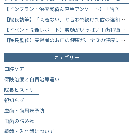
【インプラント治療実績＆直筆アンケート】「歯医者が怖かった」トラウマを乗り越えて。70歳・介護士女性が手に入れた「晴れ晴れとした笑顔」と人生を支える噛み合わせ】
【院長執筆】「問題ない」と言われ続けた歯の違和感……60代女性が「80歳で20本の自前の歯」を守るために選んだ精密総合治療の全貌
【イベント開催レポート】笑顔がいっぱい！歯科衛生士×管理栄養士がお届けする「親子で楽しむむし歯になりにくいお菓子作り体験」】
【院長監修】高齢者のお口の健康が、全身の健康につながる理由。生涯おいしく食べるための「口内環境検査」とオーダーメイド予防】
カテゴリー
口腔ケア
保険治療と自費治療違い
院長ヒストリー
親知らず
虫歯・歯周病予防
虫歯の詰め物
義歯・入れ歯について