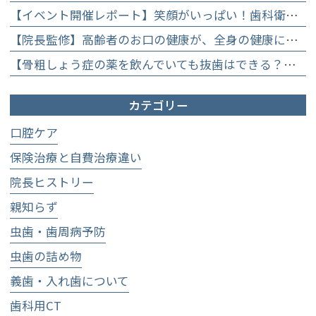
【イベント開催レポート】笑顔がいっぱい！歯科衛生士×管理栄養士がお届けする「親子で楽しむむし歯になりにくいお菓子作り体験」】
【院長監修】高齢者のお口の健康が、全身の健康につながる理由。生涯おいしく食べるための「口内環境検査」とオーダーメイド予防】
【骨粗しょう症の薬を飲んでいても抜歯はできる？】顎骨壊死を防ぐために大切な口腔管理について
カテゴリー
口腔ケア
保険治療と自費治療違い
院長ヒストリー
親知らず
虫歯・歯周病予防
虫歯の詰め物
義歯・入れ歯について
歯科用CT