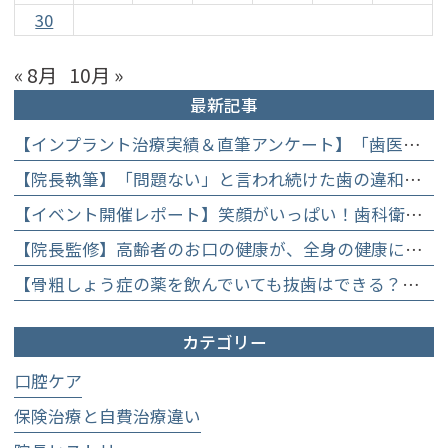
30
« 8月
10月 »
最新記事
【インプラント治療実績＆直筆アンケート】「歯医者が怖かった」トラウマを乗り越えて。70歳・介護士女性が手に入れた「晴れ晴れとした笑顔」と人生を支える噛み合わせ】
【院長執筆】「問題ない」と言われ続けた歯の違和感……60代女性が「80歳で20本の自前の歯」を守るために選んだ精密総合治療の全貌
【イベント開催レポート】笑顔がいっぱい！歯科衛生士×管理栄養士がお届けする「親子で楽しむむし歯になりにくいお菓子作り体験」】
【院長監修】高齢者のお口の健康が、全身の健康につながる理由。生涯おいしく食べるための「口内環境検査」とオーダーメイド予防】
【骨粗しょう症の薬を飲んでいても抜歯はできる？】顎骨壊死を防ぐために大切な口腔管理について
カテゴリー
口腔ケア
保険治療と自費治療違い