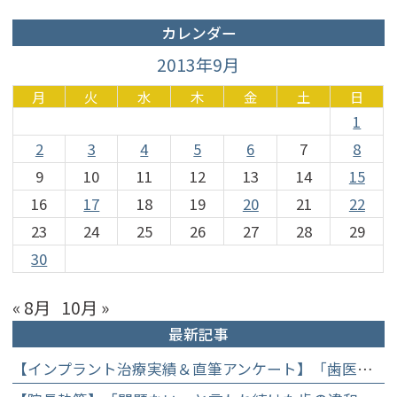
カレンダー
2013年9月
月
火
水
木
金
土
日
1
2
3
4
5
6
7
8
9
10
11
12
13
14
15
16
17
18
19
20
21
22
23
24
25
26
27
28
29
30
« 8月
10月 »
最新記事
【インプラント治療実績＆直筆アンケート】「歯医者が怖かった」トラウマを乗り越えて。70歳・介護士女性が手に入れた「晴れ晴れとした笑顔」と人生を支える噛み合わせ】