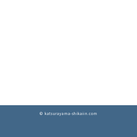
© katsurayama-shikaiin.com