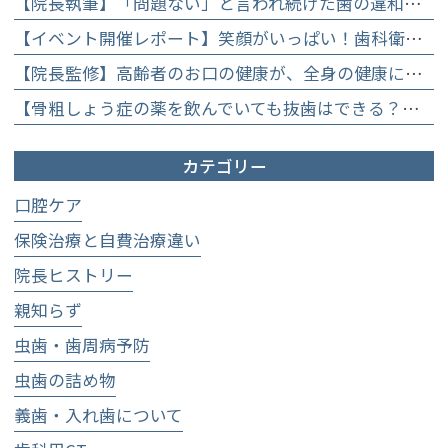
【院長執筆】「問題ない」と言われ続けた歯の違和感……60代女性が「80歳で20本の自前の歯」を守るために選んだ精密総合治療の全貌
【イベント開催レポート】笑顔がいっぱい！歯科衛生士×管理栄養士がお届けする「親子で楽しむむし歯になりにくいお菓子作り体験」】
【院長監修】高齢者のお口の健康が、全身の健康につながる理由。生涯おいしく食べるための「口内環境検査」とオーダーメイド予防】
【骨粗しょう症の薬を飲んでいても抜歯はできる？】顎骨壊死を防ぐために大切な口腔管理について
カテゴリー
口腔ケア
保険治療と自費治療違い
院長ヒストリー
親知らず
虫歯・歯周病予防
虫歯の詰め物
義歯・入れ歯について