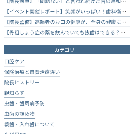
【院長執筆】「問題ない」と言われ続けた歯の違和感……60代女性が「80歳で20本の自前の歯」を守るために選んだ精密総合治療の全貌
【イベント開催レポート】笑顔がいっぱい！歯科衛生士×管理栄養士がお届けする「親子で楽しむむし歯になりにくいお菓子作り体験」】
【院長監修】高齢者のお口の健康が、全身の健康につながる理由。生涯おいしく食べるための「口内環境検査」とオーダーメイド予防】
【骨粗しょう症の薬を飲んでいても抜歯はできる？】顎骨壊死を防ぐために大切な口腔管理について
カテゴリー
口腔ケア
保険治療と自費治療違い
院長ヒストリー
親知らず
虫歯・歯周病予防
虫歯の詰め物
義歯・入れ歯について