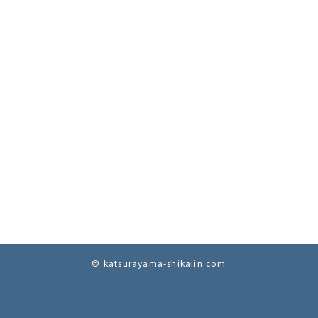
© katsurayama-shikaiin.com