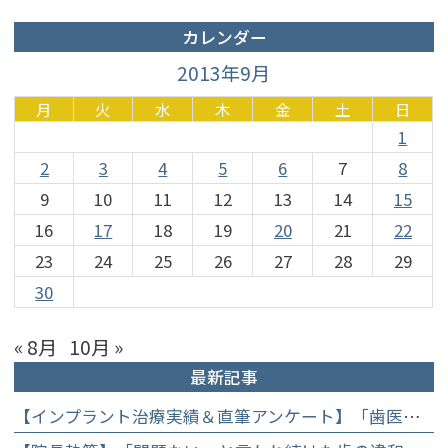
カレンダー
2013年9月
月
火
水
木
金
土
日
1
2
3
4
5
6
7
8
9
10
11
12
13
14
15
16
17
18
19
20
21
22
23
24
25
26
27
28
29
30
« 8月
10月 »
最新記事
【インプラント治療実績＆直筆アンケート】「歯医者が怖かった」トラウマを乗り越えて。70歳・介護士女性が手に入れた「晴れ晴れとした笑顔」と人生を支える噛み合わせ】