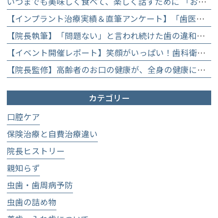
いつまでも美味しく食べて、楽しく話すために 「お口からはじめる健康長寿教室」を開催します
【インプラント治療実績＆直筆アンケート】「歯医者が怖かった」トラウマを乗り越えて。70歳・介護士女性が手に入れた「晴れ晴れとした笑顔」と人生を支える噛み合わせ】
【院長執筆】「問題ない」と言われ続けた歯の違和感……60代女性が「80歳で20本の自前の歯」を守るために選んだ精密総合治療の全貌
【イベント開催レポート】笑顔がいっぱい！歯科衛生士×管理栄養士がお届けする「親子で楽しむむし歯になりにくいお菓子作り体験」】
【院長監修】高齢者のお口の健康が、全身の健康につながる理由。生涯おいしく食べるための「口内環境検査」とオーダーメイド予防】
カテゴリー
口腔ケア
保険治療と自費治療違い
院長ヒストリー
親知らず
虫歯・歯周病予防
虫歯の詰め物