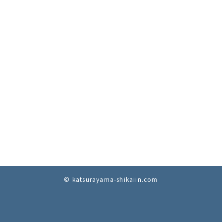
© katsurayama-shikaiin.com