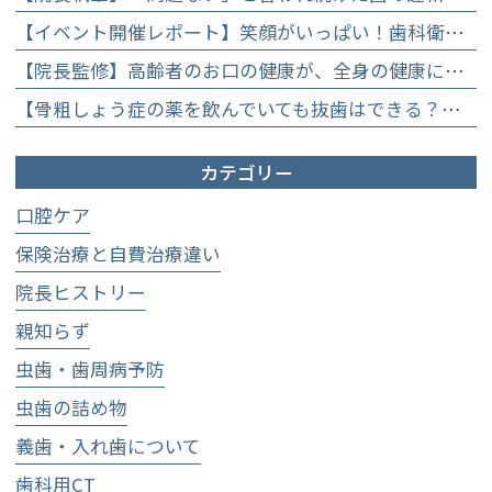
【イベント開催レポート】笑顔がいっぱい！歯科衛生士×管理栄養士がお届けする「親子で楽しむむし歯になりにくいお菓子作り体験」】
【院長監修】高齢者のお口の健康が、全身の健康につながる理由。生涯おいしく食べるための「口内環境検査」とオーダーメイド予防】
【骨粗しょう症の薬を飲んでいても抜歯はできる？】顎骨壊死を防ぐために大切な口腔管理について
カテゴリー
口腔ケア
保険治療と自費治療違い
院長ヒストリー
親知らず
虫歯・歯周病予防
虫歯の詰め物
義歯・入れ歯について
歯科用CT