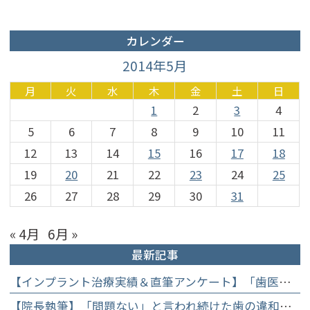
カレンダー
2014年5月
月
火
水
木
金
土
日
1
2
3
4
5
6
7
8
9
10
11
12
13
14
15
16
17
18
19
20
21
22
23
24
25
26
27
28
29
30
31
« 4月
6月 »
最新記事
【インプラント治療実績＆直筆アンケート】「歯医者が怖かった」トラウマを乗り越えて。70歳・介護士女性が手に入れた「晴れ晴れとした笑顔」と人生を支える噛み合わせ】
【院長執筆】「問題ない」と言われ続けた歯の違和感……60代女性が「80歳で20本の自前の歯」を守るために選んだ精密総合治療の全貌