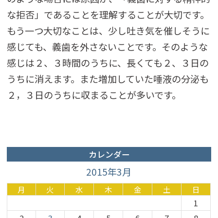
な拒否」であることを理解することが大切です。
もう一つ大切なことは、少し吐き気を催しそうに
感じても、義歯を外さないことです。そのような
感じは２、３時間のうちに、長くても２、３日の
うちに消えます。また増加していた唾液の分泌も
２，３日のうちに収まることが多いです。
カレンダー
2015年3月
月
火
水
木
金
土
日
1
2
3
4
5
6
7
8