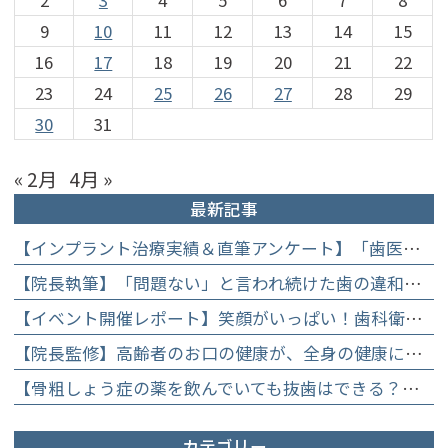
9
10
11
12
13
14
15
16
17
18
19
20
21
22
23
24
25
26
27
28
29
30
31
« 2月
4月 »
最新記事
【インプラント治療実績＆直筆アンケート】「歯医者が怖かった」トラウマを乗り越えて。70歳・介護士女性が手に入れた「晴れ晴れとした笑顔」と人生を支える噛み合わせ】
【院長執筆】「問題ない」と言われ続けた歯の違和感……60代女性が「80歳で20本の自前の歯」を守るために選んだ精密総合治療の全貌
【イベント開催レポート】笑顔がいっぱい！歯科衛生士×管理栄養士がお届けする「親子で楽しむむし歯になりにくいお菓子作り体験」】
【院長監修】高齢者のお口の健康が、全身の健康につながる理由。生涯おいしく食べるための「口内環境検査」とオーダーメイド予防】
【骨粗しょう症の薬を飲んでいても抜歯はできる？】顎骨壊死を防ぐために大切な口腔管理について
カテゴリー