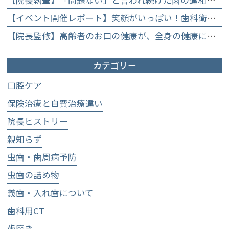
【院長執筆】「問題ない」と言われ続けた歯の違和感……60代女性が「80歳で20本の自前の歯」を守るために選んだ精密総合治療の全貌
【イベント開催レポート】笑顔がいっぱい！歯科衛生士×管理栄養士がお届けする「親子で楽しむむし歯になりにくいお菓子作り体験」】
【院長監修】高齢者のお口の健康が、全身の健康につながる理由。生涯おいしく食べるための「口内環境検査」とオーダーメイド予防】
カテゴリー
口腔ケア
保険治療と自費治療違い
院長ヒストリー
親知らず
虫歯・歯周病予防
虫歯の詰め物
義歯・入れ歯について
歯科用CT
歯磨き