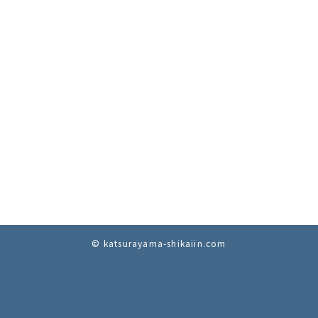
© katsurayama-shikaiin.com