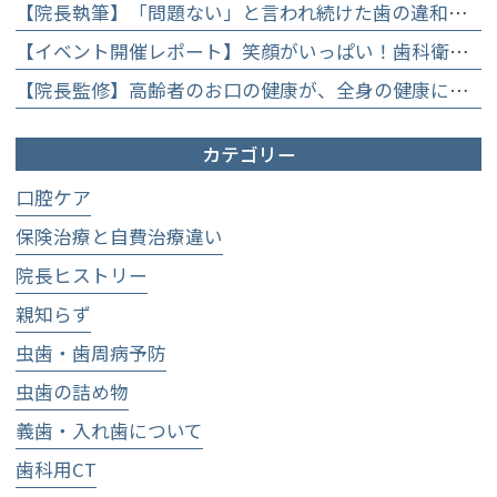
【院長執筆】「問題ない」と言われ続けた歯の違和感……60代女性が「80歳で20本の自前の歯」を守るために選んだ精密総合治療の全貌
【イベント開催レポート】笑顔がいっぱい！歯科衛生士×管理栄養士がお届けする「親子で楽しむむし歯になりにくいお菓子作り体験」】
【院長監修】高齢者のお口の健康が、全身の健康につながる理由。生涯おいしく食べるための「口内環境検査」とオーダーメイド予防】
カテゴリー
口腔ケア
保険治療と自費治療違い
院長ヒストリー
親知らず
虫歯・歯周病予防
虫歯の詰め物
義歯・入れ歯について
歯科用CT