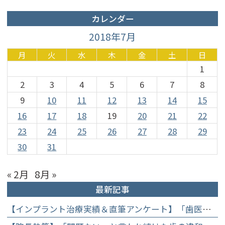
カレンダー
2018年7月
月
火
水
木
金
土
日
1
2
3
4
5
6
7
8
9
10
11
12
13
14
15
16
17
18
19
20
21
22
23
24
25
26
27
28
29
30
31
« 2月
8月 »
最新記事
【インプラント治療実績＆直筆アンケート】「歯医者が怖かった」トラウマを乗り越えて。70歳・介護士女性が手に入れた「晴れ晴れとした笑顔」と人生を支える噛み合わせ】