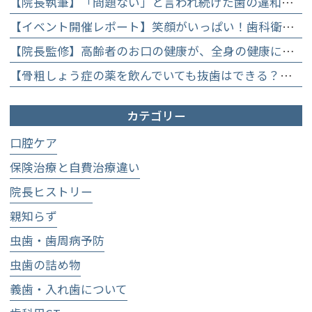
【院長執筆】「問題ない」と言われ続けた歯の違和感……60代女性が「80歳で20本の自前の歯」を守るために選んだ精密総合治療の全貌
【イベント開催レポート】笑顔がいっぱい！歯科衛生士×管理栄養士がお届けする「親子で楽しむむし歯になりにくいお菓子作り体験」】
【院長監修】高齢者のお口の健康が、全身の健康につながる理由。生涯おいしく食べるための「口内環境検査」とオーダーメイド予防】
【骨粗しょう症の薬を飲んでいても抜歯はできる？】顎骨壊死を防ぐために大切な口腔管理について
カテゴリー
口腔ケア
保険治療と自費治療違い
院長ヒストリー
親知らず
虫歯・歯周病予防
虫歯の詰め物
義歯・入れ歯について