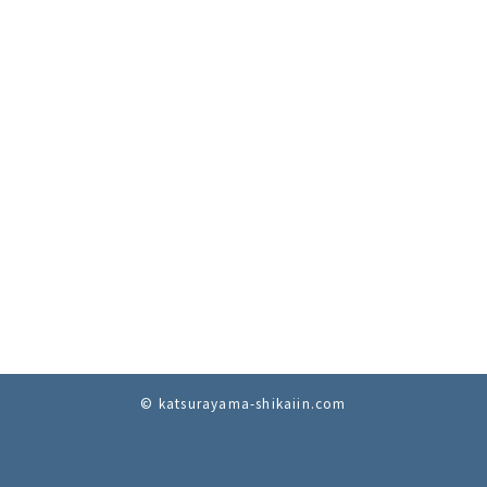
© katsurayama-shikaiin.com