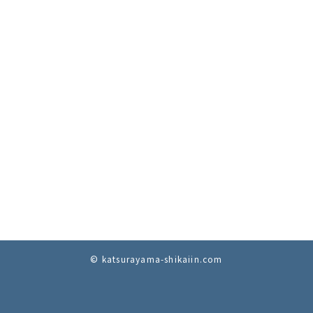
© katsurayama-shikaiin.com