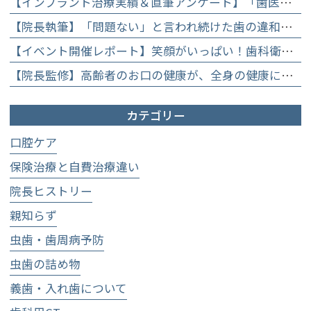
【インプラント治療実績＆直筆アンケート】「歯医者が怖かった」トラウマを乗り越えて。70歳・介護士女性が手に入れた「晴れ晴れとした笑顔」と人生を支える噛み合わせ】
【院長執筆】「問題ない」と言われ続けた歯の違和感……60代女性が「80歳で20本の自前の歯」を守るために選んだ精密総合治療の全貌
【イベント開催レポート】笑顔がいっぱい！歯科衛生士×管理栄養士がお届けする「親子で楽しむむし歯になりにくいお菓子作り体験」】
【院長監修】高齢者のお口の健康が、全身の健康につながる理由。生涯おいしく食べるための「口内環境検査」とオーダーメイド予防】
カテゴリー
口腔ケア
保険治療と自費治療違い
院長ヒストリー
親知らず
虫歯・歯周病予防
虫歯の詰め物
義歯・入れ歯について