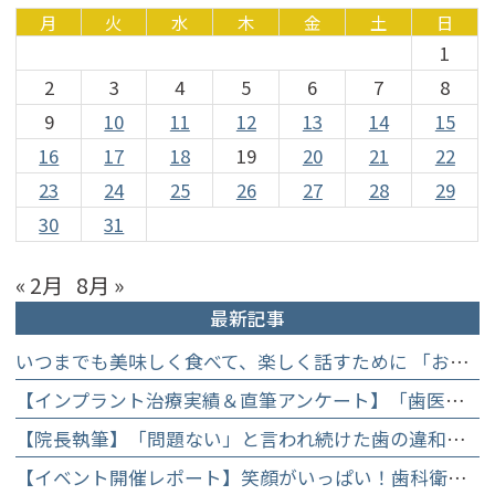
月
火
水
木
金
土
日
1
2
3
4
5
6
7
8
9
10
11
12
13
14
15
16
17
18
19
20
21
22
23
24
25
26
27
28
29
30
31
« 2月
8月 »
最新記事
いつまでも美味しく食べて、楽しく話すために 「お口からはじめる健康長寿教室」を開催します
【インプラント治療実績＆直筆アンケート】「歯医者が怖かった」トラウマを乗り越えて。70歳・介護士女性が手に入れた「晴れ晴れとした笑顔」と人生を支える噛み合わせ】
【院長執筆】「問題ない」と言われ続けた歯の違和感……60代女性が「80歳で20本の自前の歯」を守るために選んだ精密総合治療の全貌
【イベント開催レポート】笑顔がいっぱい！歯科衛生士×管理栄養士がお届けする「親子で楽しむむし歯になりにくいお菓子作り体験」】