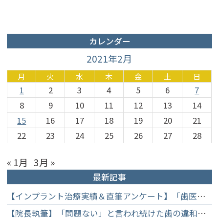
カレンダー
2021年2月
月
火
水
木
金
土
日
1
2
3
4
5
6
7
8
9
10
11
12
13
14
15
16
17
18
19
20
21
22
23
24
25
26
27
28
« 1月
3月 »
最新記事
【インプラント治療実績＆直筆アンケート】「歯医者が怖かった」トラウマを乗り越えて。70歳・介護士女性が手に入れた「晴れ晴れとした笑顔」と人生を支える噛み合わせ】
【院長執筆】「問題ない」と言われ続けた歯の違和感……60代女性が「80歳で20本の自前の歯」を守るために選んだ精密総合治療の全貌