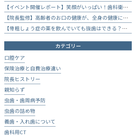
【イベント開催レポート】笑顔がいっぱい！歯科衛生士×管理栄養士がお届けする「親子で楽しむむし歯になりにくいお菓子作り体験」】
【院長監修】高齢者のお口の健康が、全身の健康につながる理由。生涯おいしく食べるための「口内環境検査」とオーダーメイド予防】
【骨粗しょう症の薬を飲んでいても抜歯はできる？】顎骨壊死を防ぐために大切な口腔管理について
カテゴリー
口腔ケア
保険治療と自費治療違い
院長ヒストリー
親知らず
虫歯・歯周病予防
虫歯の詰め物
義歯・入れ歯について
歯科用CT