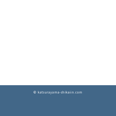
© katsurayama-shikaiin.com