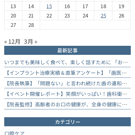
13
14
15
16
17
18
19
20
21
22
23
24
25
26
27
28
« 12月
3月 »
最新記事
いつまでも美味しく食べて、楽しく話すために 「お口からはじめる健康長寿教室」を開催します
【インプラント治療実績＆直筆アンケート】「歯医者が怖かった」トラウマを乗り越えて。70歳・介護士女性が手に入れた「晴れ晴れとした笑顔」と人生を支える噛み合わせ】
【院長執筆】「問題ない」と言われ続けた歯の違和感……60代女性が「80歳で20本の自前の歯」を守るために選んだ精密総合治療の全貌
【イベント開催レポート】笑顔がいっぱい！歯科衛生士×管理栄養士がお届けする「親子で楽しむむし歯になりにくいお菓子作り体験」】
【院長監修】高齢者のお口の健康が、全身の健康につながる理由。生涯おいしく食べるための「口内環境検査」とオーダーメイド予防】
カテゴリー
口腔ケア