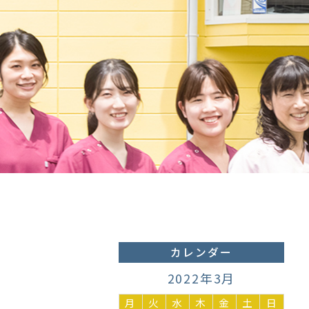
カレンダー
2022年3月
月
火
水
木
金
土
日