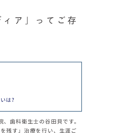
ディア」ってご存
？
いは?
院、歯科衛生士の谷田貝です。
経を残す」治療を行い、生涯ご