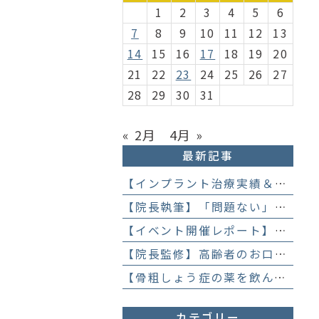
1
2
3
4
5
6
7
8
9
10
11
12
13
14
15
16
17
18
19
20
21
22
23
24
25
26
27
28
29
30
31
« 2月
4月 »
最新記事
【インプラント治療実績＆直筆アンケート】「歯医者が怖かった」トラウマを乗り越えて。70歳・介護士女性が手に入れた「晴れ晴れとした笑顔」と人生を支える噛み合わせ】
【院長執筆】「問題ない」と言われ続けた歯の違和感……60代女性が「80歳で20本の自前の歯」を守るために選んだ精密総合治療の全貌
【イベント開催レポート】笑顔がいっぱい！歯科衛生士×管理栄養士がお届けする「親子で楽しむむし歯になりにくいお菓子作り体験」】
【院長監修】高齢者のお口の健康が、全身の健康につながる理由。生涯おいしく食べるための「口内環境検査」とオーダーメイド予防】
【骨粗しょう症の薬を飲んでいても抜歯はできる？】顎骨壊死を防ぐために大切な口腔管理について
カテゴリー