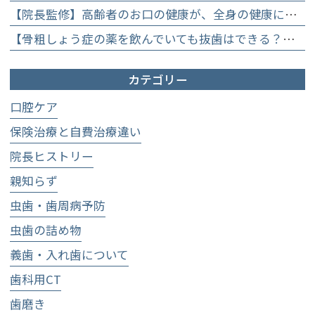
【院長監修】高齢者のお口の健康が、全身の健康につながる理由。生涯おいしく食べるための「口内環境検査」とオーダーメイド予防】
【骨粗しょう症の薬を飲んでいても抜歯はできる？】顎骨壊死を防ぐために大切な口腔管理について
カテゴリー
口腔ケア
保険治療と自費治療違い
院長ヒストリー
親知らず
虫歯・歯周病予防
虫歯の詰め物
義歯・入れ歯について
歯科用CT
歯磨き