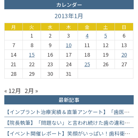
カレンダー
2013年1月
月
火
水
木
金
土
日
1
2
3
4
5
6
7
8
9
10
11
12
13
14
15
16
17
18
19
20
21
22
23
24
25
26
27
28
29
30
31
« 12月
2月 »
最新記事
【インプラント治療実績＆直筆アンケート】「歯医者が怖かった」トラウマを乗り越えて。70歳・介護士女性が手に入れた「晴れ晴れとした笑顔」と人生を支える噛み合わせ】
【院長執筆】「問題ない」と言われ続けた歯の違和感……60代女性が「80歳で20本の自前の歯」を守るために選んだ精密総合治療の全貌
【イベント開催レポート】笑顔がいっぱい！歯科衛生士×管理栄養士がお届けする「親子で楽しむむし歯になりにくいお菓子作り体験」】